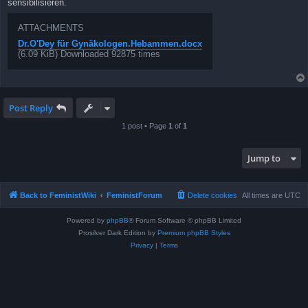
sensibilisieren.
ATTACHMENTS
Dr.O'Dey für Gynäkologen.Hebammen.docx
(6.09 KiB) Downloaded 92875 times
Post Reply
1 post • Page
1
of
1
Jump to
Back to FeministWiki
FeministForum
Delete cookies
All times are
UTC
Powered by
phpBB
® Forum Software © phpBB Limited
Prosilver Dark Edition by
Premium phpBB Styles
Privacy
|
Terms