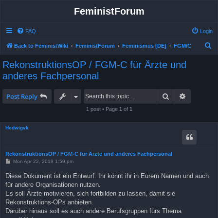
FeministForum
FAQ
Login
S
Back to FeministWiki
FeministForum
Feminismus [DE]
FGM/C
e
RekonstruktionsOP / FGM-C für Ärzte und
a
anderes Fachpersonal
r
c
Search
Advanced 
Post Reply
h
1 post • Page
1
of
1
Hedwigvk
RekonstruktionsOP / FGM-C für Ärzte und anderes Fachpersonal
P
Mon Apr 22, 2019 1:59 pm
o
s
Diese Dokument ist ein Entwurf. Ihr könnt ihr in Eurem Namen und auch
t
für andere Organisationen nutzen.
Es soll Ärzte motivieren, sich fortbilden zu lassen, damit sie
Rekonstruktions-OPs anbieten.
Darüber hinaus soll es auch andere Berufsgruppen fürs Thema