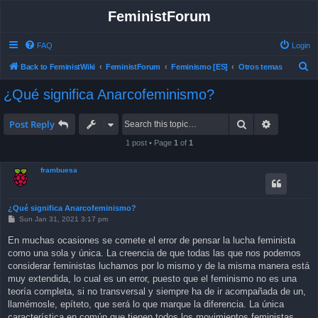
FeministForum
FAQ
Login
S
Back to FeministWiki
FeministForum
Feminismo [ES]
Otros temas
e
¿Qué significa Anarcofeminismo?
a
r
Search
Advanced 
Post Reply
c
1 post • Page
1
of
1
h
frambuesa
¿Qué significa Anarcofeminismo?
P
Sun Jan 31, 2021 3:17 pm
o
s
En muchas ocasiones se comete el error de pensar la lucha feminista
t
como una sola y única. La creencia de que todas las que nos podemos
considerar feministas luchamos por lo mismo y de la misma manera está
muy extendida, lo cual es un error, puesto que el feminismo no es una
teoría completa, si no transversal y siempre ha de ir acompañada de un,
llamémosle, epíteto, que será lo que marque la diferencia. La única
característica en común que tienen todos los movimientos feministas