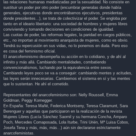
las relaciones humanas mediatizadas por la sexualidad. No consiste en
sustituir un poder por otro poder (encumbrar generalas donde había
generales, ejecutivas donde encontrábamos ejecutivos, presidentas
donde presidentes...), se trata de colectivizar el poder. Se engloba por
tanto en el ideario libertario: una sociedad de hombres y mujeres libres
conviviendo y tomando decisiones en condiciones de igualdad.
Las cuotas de poder, las reformas legales, la paridad en cargos públicos,
etc., no importan al movimiento anarquista de mujeres, como es obvio.
Tendrá su repercusión en sus vidas, no lo ponemos en duda. Pero eso
es cosa del feminismo oficial.
El anarcofeminismo desempeña su acción en lo cotidiano, y de ahí al
infinito y más allá. Cambiando mentalidades, combatiendo
convencionalismos, luchando por la equivalencia entre sexos.
Cambiando leyes poco se va a conseguir: cambiando mentes y acitudes,
las leyes serán innecesarias. Cambiemos el sistema en sí y las mentes
que lo sustentan. He ahí el cometido.
Representantes del anarcofeminismo son: Nelly Roussell, Emma
Goldman, Peggy Kornegger.
En España: Teresa Mañé, Federica Montseny, Teresa Claramunt, Sara
Berenguer y aquellas que participaron en la realización de la revista
Mujeres Libres (Lucía Sánchez Saornil y su hermana Concha, Amparo
Poch, Mercedes Comaposada, Lola Iturbe, Trini Urién, Mª Luisa Cobos,
Josefa Tena y más, más, más...) aún sin declararse estrictamente
anarcofeministas.