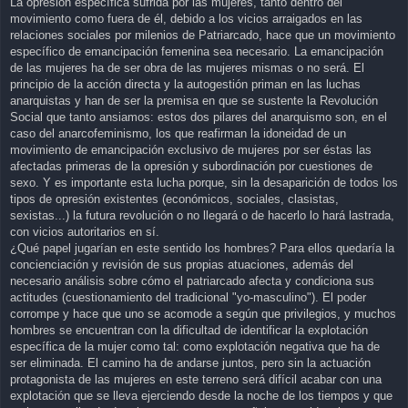
La opresión específica sufrida por las mujeres, tanto dentro del
movimiento como fuera de él, debido a los vicios arraigados en las
relaciones sociales por milenios de Patriarcado, hace que un movimiento
específico de emancipación femenina sea necesario. La emancipación
de las mujeres ha de ser obra de las mujeres mismas o no será. El
principio de la acción directa y la autogestión priman en las luchas
anarquistas y han de ser la premisa en que se sustente la Revolución
Social que tanto ansiamos: estos dos pilares del anarquismo son, en el
caso del anarcofeminismo, los que reafirman la idoneidad de un
movimiento de emancipación exclusivo de mujeres por ser éstas las
afectadas primeras de la opresión y subordinación por cuestiones de
sexo. Y es importante esta lucha porque, sin la desaparición de todos los
tipos de opresión existentes (económicos, sociales, clasistas,
sexistas...) la futura revolución o no llegará o de hacerlo lo hará lastrada,
con vicios autoritarios en sí.
¿Qué papel jugarían en este sentido los hombres? Para ellos quedaría la
concienciación y revisión de sus propias atuaciones, además del
necesario análisis sobre cómo el patriarcado afecta y condiciona sus
actitudes (cuestionamiento del tradicional "yo-masculino"). El poder
corrompe y hace que uno se acomode a según que privilegios, y muchos
hombres se encuentran con la dificultad de identificar la explotación
específica de la mujer como tal: como explotación negativa que ha de
ser eliminada. El camino ha de andarse juntos, pero sin la actuación
protagonista de las mujeres en este terreno será difícil acabar con una
explotación que se lleva ejerciendo desde la noche de los tiempos y que