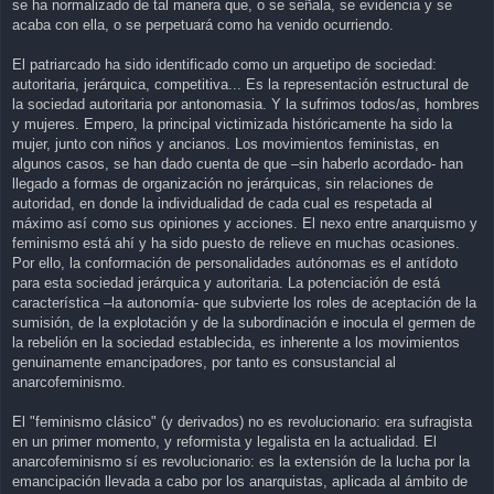
se ha normalizado de tal manera que, o se señala, se evidencia y se
acaba con ella, o se perpetuará como ha venido ocurriendo.
El patriarcado ha sido identificado como un arquetipo de sociedad:
autoritaria, jerárquica, competitiva... Es la representación estructural de
la sociedad autoritaria por antonomasia. Y la sufrimos todos/as, hombres
y mujeres. Empero, la principal victimizada históricamente ha sido la
mujer, junto con niños y ancianos. Los movimientos feministas, en
algunos casos, se han dado cuenta de que –sin haberlo acordado- han
llegado a formas de organización no jerárquicas, sin relaciones de
autoridad, en donde la individualidad de cada cual es respetada al
máximo así como sus opiniones y acciones. El nexo entre anarquismo y
feminismo está ahí y ha sido puesto de relieve en muchas ocasiones.
Por ello, la conformación de personalidades autónomas es el antídoto
para esta sociedad jerárquica y autoritaria. La potenciación de está
característica –la autonomía- que subvierte los roles de aceptación de la
sumisión, de la explotación y de la subordinación e inocula el germen de
la rebelión en la sociedad establecida, es inherente a los movimientos
genuinamente emancipadores, por tanto es consustancial al
anarcofeminismo.
El "feminismo clásico" (y derivados) no es revolucionario: era sufragista
en un primer momento, y reformista y legalista en la actualidad. El
anarcofeminismo sí es revolucionario: es la extensión de la lucha por la
emancipación llevada a cabo por los anarquistas, aplicada al ámbito de