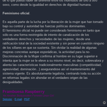
de lo que pueda haber de diferente entre los individuos de uno a otro
sexo, como desde la igualdad en derechos de dignidad humana.
Feminismo oficial
.
Es aquella parte de la lucha por la liberación de la mujer que han tomado
bajo su control y autoridad las fuerzas políticas dominantes.
El feminismo oficial no puede ser considerado feminismo en tanto que
sólo es una forma restringida de intento de canalización de los
verdaderos derechos y necesidades de las mujeres, desde una
ratificación total de la sociedad existente y sin poner en cuestión ninguno
de los sillares en que se sustenta. Sin olvidar la realidad de algunas
mejoras concretas aunque esporádicas, la actividad para la no-
Discriminación de la Mujer confirma al hombre en su lugar superior e
intenta que la mujer se le eleve a su mismo nivel, es decir, sobrevalora y
alienta las características tradicionalmente masculinas (competitividad,
agresividad, dominación...) asegurandose así el mantenimiento del
sistema vigente. Es absolutamente legalista, centrando toda su acción
en reformas legales sin ahondar en el verdadero origen de las
desigualdades.
Frambuesa Raspberry
Yet Another Bodypositive Feminist Linux Girl
Spinster
·
E-mail
·
PGP