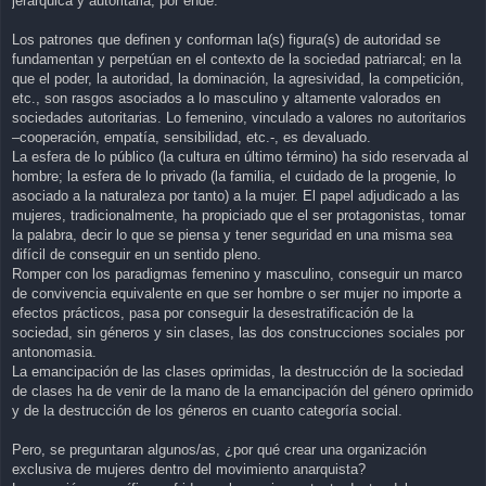
jerárquica y autoritaria, por ende.
Los patrones que definen y conforman la(s) figura(s) de autoridad se
fundamentan y perpetúan en el contexto de la sociedad patriarcal; en la
que el poder, la autoridad, la dominación, la agresividad, la competición,
etc., son rasgos asociados a lo masculino y altamente valorados en
sociedades autoritarias. Lo femenino, vinculado a valores no autoritarios
–cooperación, empatía, sensibilidad, etc.-, es devaluado.
La esfera de lo público (la cultura en último término) ha sido reservada al
hombre; la esfera de lo privado (la familia, el cuidado de la progenie, lo
asociado a la naturaleza por tanto) a la mujer. El papel adjudicado a las
mujeres, tradicionalmente, ha propiciado que el ser protagonistas, tomar
la palabra, decir lo que se piensa y tener seguridad en una misma sea
difícil de conseguir en un sentido pleno.
Romper con los paradigmas femenino y masculino, conseguir un marco
de convivencia equivalente en que ser hombre o ser mujer no importe a
efectos prácticos, pasa por conseguir la desestratificación de la
sociedad, sin géneros y sin clases, las dos construcciones sociales por
antonomasia.
La emancipación de las clases oprimidas, la destrucción de la sociedad
de clases ha de venir de la mano de la emancipación del género oprimido
y de la destrucción de los géneros en cuanto categoría social.
Pero, se preguntaran algunos/as, ¿por qué crear una organización
exclusiva de mujeres dentro del movimiento anarquista?