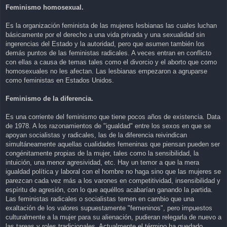
Feminismo homosexual.
Es la organización feminista de las mujeres lesbianas las cuales luchan
básicamente por el derecho a una vida privada y una sexualidad sin
ingerencias del Estado y la autoridad, pero que asumen también los
demás puntos de las feministas radicales. A veces entran en conflicto
con ellas a causa de temas tales como el divorcio y el aborto que como
homosexuales no les afectan. Las lesbianas empezaron a agruparse
como feministas en Estados Unidos.
Feminismo de la diferencia.
Es una corriente del feminismo que tiene pocos años de existencia. Data
de 1978. A los razonamientos de "igualdad" entre los sexos en que se
apoyan socialistas y radicales, las de la diferencia reivindican
simultáneamente aquellas cualidades femeninas que piensan pueden ser
congénitamente propias de la mujer, tales como la sensibilidad, la
intuición, una menor agresividad, etc. Hay un temor a que la mera
igualdad política y laboral con el hombre no haga sino que las mujeres se
parezcan cada vez más a los varones en competitividad, insensibilidad y
espíritu de agresión, con lo que aquéllos acabarían ganando la partida.
Las feministas radicales o socialistas temen en cambio que una
exaltación de los valores supuestamente "femeninos", pero impuestos
culturalmente a la mujer para su alienación, pudieran relegarla de nuevo a
las tareas y roles tradicionales. Actualmente el término ha quedado