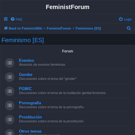
FeministForum
FAQ
Login
S
Back to FeministWiki
FeministForum
Feminismo [ES]
e
Feminismo [ES]
a
r
Forum
c
Eventos
h
Anuncios de eventos feministas
Gender
Discusiones sobre el tema del "gender"
FGM/C
Discusiones sobre el tema de la mutilación genital femenina
Pornografía
Discusiones sobre el tema de la pornografía
Prostitución
Discusiones sobre el tema de la prostitución
Otros temas