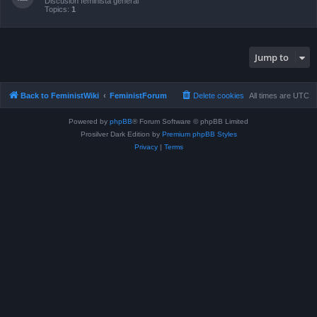
Discusión feminista general
Topics:
1
Jump to
Back to FeministWiki
FeministForum
Delete cookies
All times are
UTC
Powered by
phpBB
® Forum Software © phpBB Limited
Prosilver Dark Edition by
Premium phpBB Styles
Privacy
|
Terms