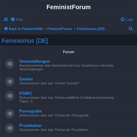
FeministForum
FAQ
Login
S
Back to FeministWiki
FeministForum
Feminismus [DE]
e
Feminismus [DE]
a
r
Forum
c
Veranstaltungen
h
Announcements über femienistische bzw. feminismus-relevante
Veranstaltungen
Gender
Diskussionen über das Thema "Gender"
FGM/C
Diskussionen über das Thema weibliche Genitalverstümmelung
Topics:
1
Pornografie
Diskussionen über das Thema der Pornografie
Prostitution
Diskussionen über das Thema der Prostitution