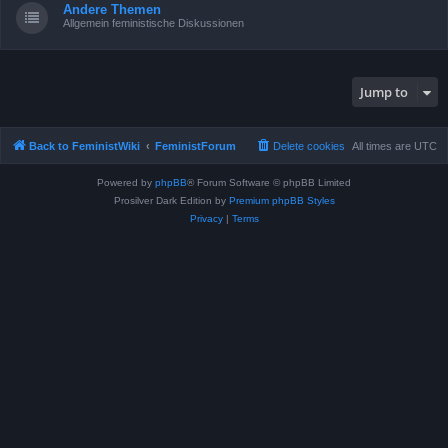
Andere Themen
Allgemein feministische Diskussionen
Jump to
Back to FeministWiki
FeministForum
Delete cookies
All times are
UTC
Powered by
phpBB
® Forum Software © phpBB Limited
Prosilver Dark Edition by
Premium phpBB Styles
Privacy
|
Terms